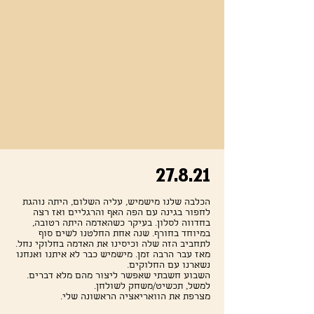
27.8.21
הכלבה שלנו מישמיש, עליה השלום, היתה נוהגת
לחפור בגינה עם הפה האף והרגליים ואז רצה
בחדווה לסלון. בעיקר כשהאדמה היתה רטובה,
במיוחד בחורף. שנה אחת החלטנו לשים סוף
לתחביב הזה שלה וכיסינו את האדמה בחלוקי נחל.
מאז עבר הרבה זמן. מישמיש כבר לא איתנו ואנחנו
נשארנו עם החלוקים.
השבוע חשבתי שאפשר ליצור מהם מלא דברים.
למשל, תכשיט/משחק לשולחן.
מצרפת את הוואריאציה הראשונה שלי.