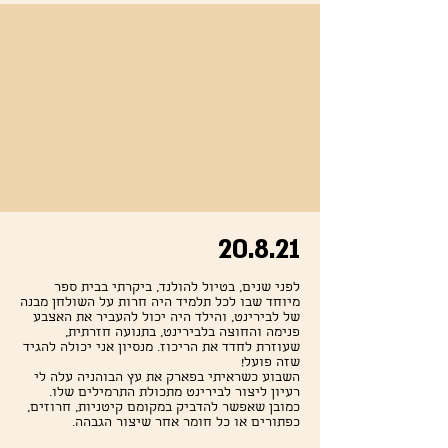
20.8.21
לפני שנים, בטיול להולנד, ביקרתי בבית ספר
מיוחד שבו לכל תלמיד היה חרות על השולחן מבנה
של לבירינט, והילד היה יכול להעביר את האצבע
פנימה והחוצה בלבירינט, בתנועה חזרתית,
שעוזרת לחדד את הריכוז. מנסיון אני יכולה להגיד
שזה פועל!
השבוע כשראיתי בפארק את עץ הבוהניה עלה לי
רעיון ליצור לבירינט מתכולת התרמילים שלו.
כמובן שאפשר להדביק במקומם קיטניות, חרוזים,
כפתורים או כל חומר אחר שיצור הגבהה.